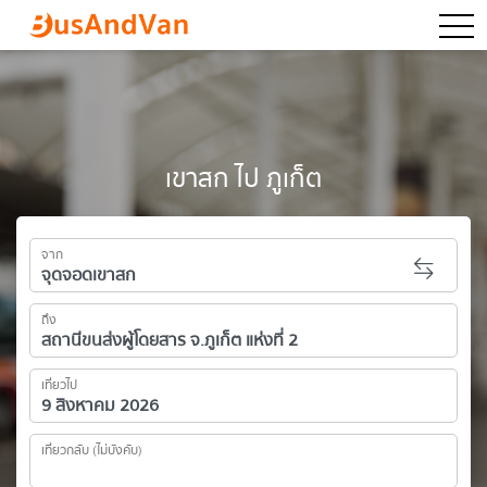
togg
เขาสก ไป ภูเก็ต
จาก
ถึง
เที่ยวไป
เที่ยวกลับ (ไม่บังคับ)