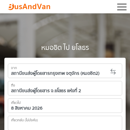
togg
หมอชิต ไป ยโสธร
จาก
ถึง
เที่ยวไป
เที่ยวกลับ (ไม่บังคับ)