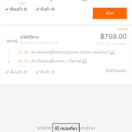
(+1d)
เลื่อนตั๋ว
คืนตั๋ว
เลือก
รถทัวร์
฿769.00
สวัสดีอีสาน
Business Class (ม.4 พ)
ที่นั่งว่าง: ขายหมด
21:00
สถานีขนส่งผู้โดยสารกรุงเทพ จตุจักร (หมอชิต2)
08:00
สถานีขนส่งผู้โดยสาร จ.บึงกาฬ
(+1d)
ไม่มีที่นั่งเหลือ
เลื่อนตั๋ว
คืนตั๋ว
จองตั๋วรถทัวร์ออนไลน์ BusAndVan
กรองเที่ยว