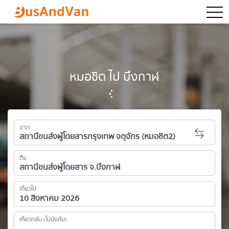
togg
หมอชิต ไป บึงกาฬ
จาก
ถึง
เที่ยวไป
เที่ยวกลับ (ไม่บังคับ)