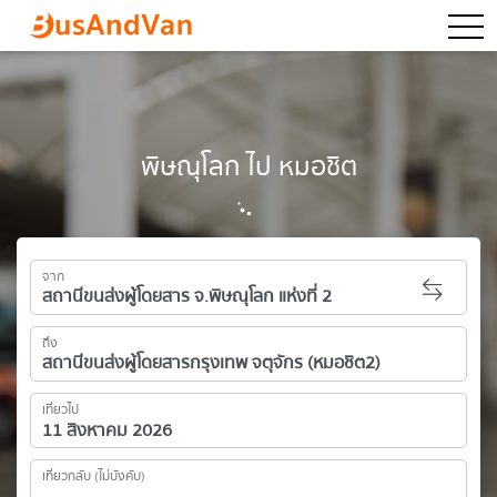
togg
พิษณุโลก ไป หมอชิต
จาก
ถึง
เที่ยวไป
เที่ยวกลับ (ไม่บังคับ)