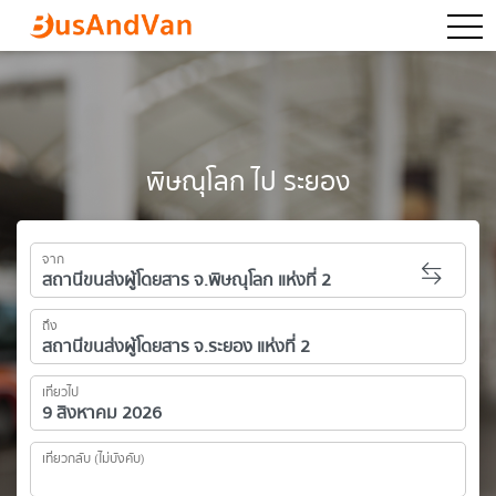
togg
พิษณุโลก ไป ระยอง
จาก
ถึง
เที่ยวไป
เที่ยวกลับ (ไม่บังคับ)