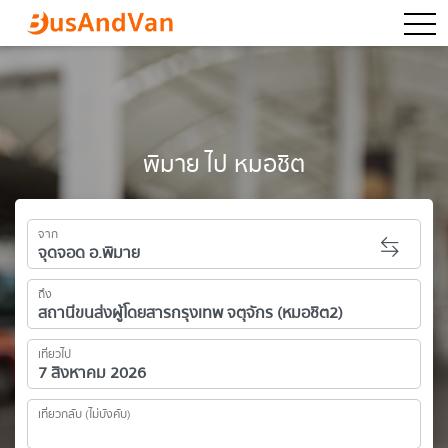
togg
พิมาย ไป หมอชิต
จาก
ถึง
เที่ยวไป
เที่ยวกลับ (ไม่บังคับ)