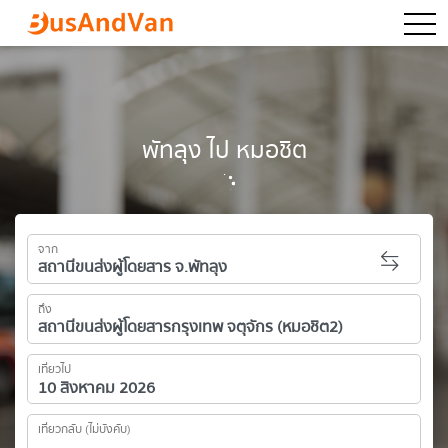
togg
พัทลุง ไป หมอชิต
จาก
ถึง
เที่ยวไป
เที่ยวกลับ (ไม่บังคับ)