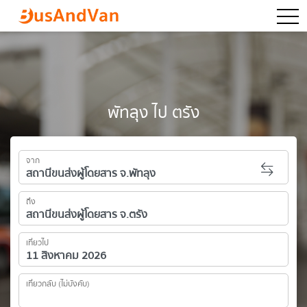
togg
พัทลุง ไป ตรัง
จาก
ถึง
เที่ยวไป
เที่ยวกลับ (ไม่บังคับ)