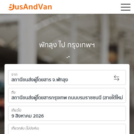
togg
พัทลุง ไป กรุงเทพฯ
จาก
ถึง
เที่ยวไป
เที่ยวกลับ (ไม่บังคับ)