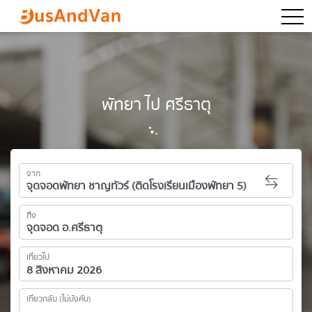
togg
พัทยา ไป ศรีธาตุ
จาก
ถึง
เที่ยวไป
เที่ยวกลับ (ไม่บังคับ)