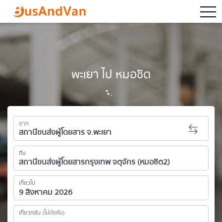
togg
พะเยา ไป หมอชิต
จาก
ถึง
เที่ยวไป
เที่ยวกลับ (ไม่บังคับ)