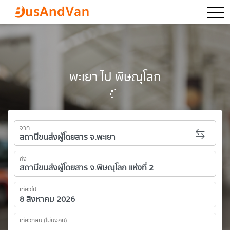
togg
พะเยา ไป พิษณุโลก
จาก
ถึง
เที่ยวไป
เที่ยวกลับ (ไม่บังคับ)