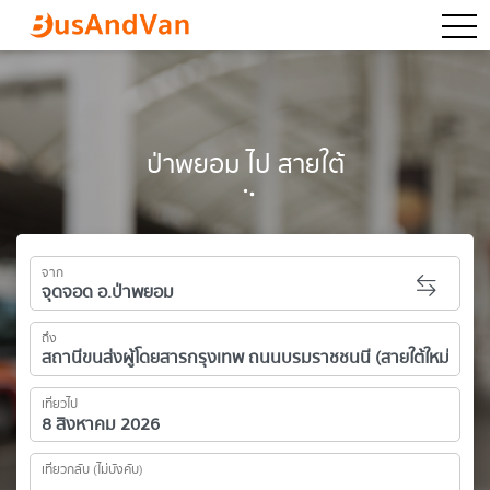
togg
ป่าพยอม ไป สายใต้
จาก
ถึง
เที่ยวไป
เที่ยวกลับ (ไม่บังคับ)