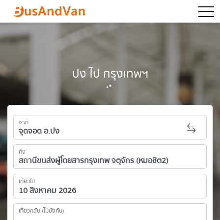
togg
ปง ไป กรุงเทพฯ
จาก
ถึง
เที่ยวไป
เที่ยวกลับ (ไม่บังคับ)