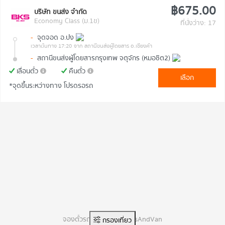
฿675.00
บริษัท ขนส่ง จำกัด
Economy Class (ม.1ข)
ที่นั่งว่าง: 17
-
จุดจอด อ.ปง
เวลาต้นทาง 17:20
จาก สถานีขนส่งผู้โดยสาร อ.เชียงคำ
-
สถานีขนส่งผู้โดยสารกรุงเทพ จตุจักร (หมอชิต2)
เลื่อนตั๋ว
คืนตั๋ว
เลือก
*จุดขึ้นระหว่างทาง โปรดรอรถ
จองตั๋วรถทัวร์ออนไลน์ BusAndVan
กรองเที่ยว