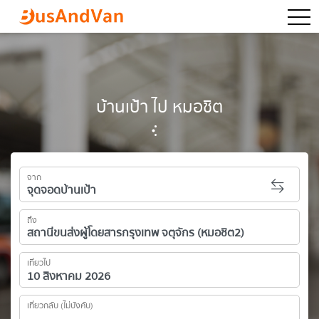
togg
บ้านเป้า ไป หมอชิต
จาก
ถึง
เที่ยวไป
เที่ยวกลับ (ไม่บังคับ)