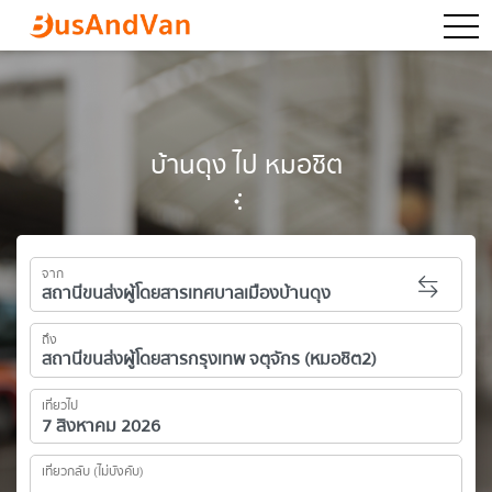
togg
บ้านดุง ไป หมอชิต
จาก
ถึง
เที่ยวไป
เที่ยวกลับ (ไม่บังคับ)