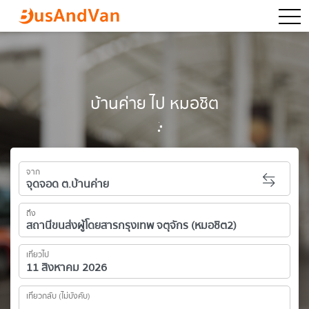
togg
บ้านค่าย ไป หมอชิต
จาก
ถึง
เที่ยวไป
เที่ยวกลับ (ไม่บังคับ)