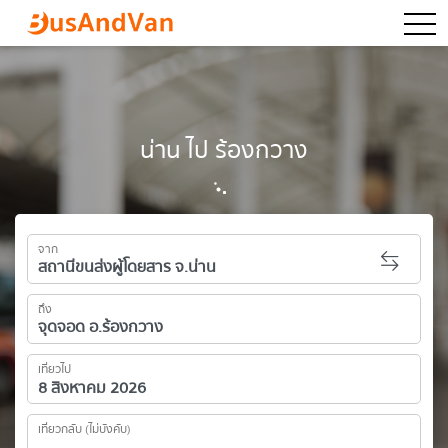
togg
น่าน ไป ร้องกวาง
จาก
ถึง
เที่ยวไป
เที่ยวกลับ (ไม่บังคับ)