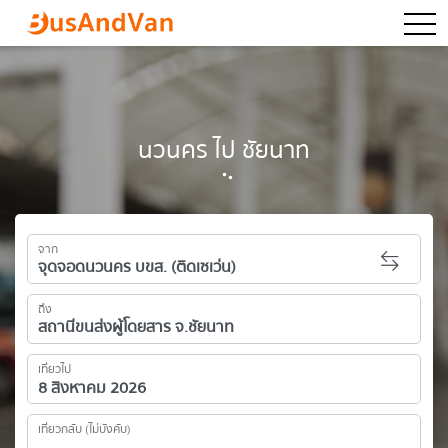
togg
นวนคร ไป ชัยนาท
จาก
ถึง
เที่ยวไป
เที่ยวกลับ (ไม่บังคับ)