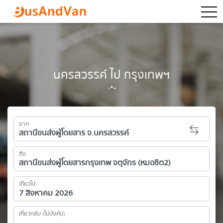
togg
นครสวรรค์ ไป กรุงเทพฯ
จาก
ถึง
เที่ยวไป
เที่ยวกลับ (ไม่บังคับ)