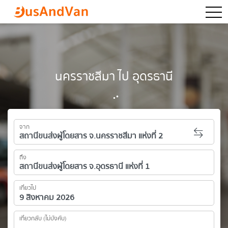
togg
นครราชสีมา ไป อุดรธานี
จาก
ถึง
เที่ยวไป
เที่ยวกลับ (ไม่บังคับ)