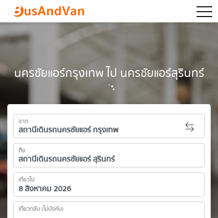
togg
นครชัยแอร์กรุงเทพ ไป นครชัยแอร์สุรินทร์
จาก
ถึง
เที่ยวไป
เที่ยวกลับ (ไม่บังคับ)