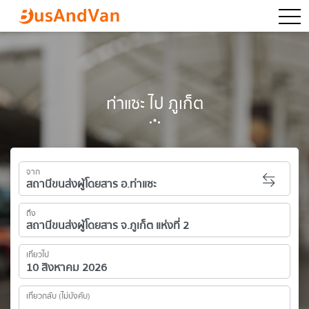
togg
ท่าแซะ ไป ภูเก็ต
จาก
ถึง
เที่ยวไป
เที่ยวกลับ (ไม่บังคับ)