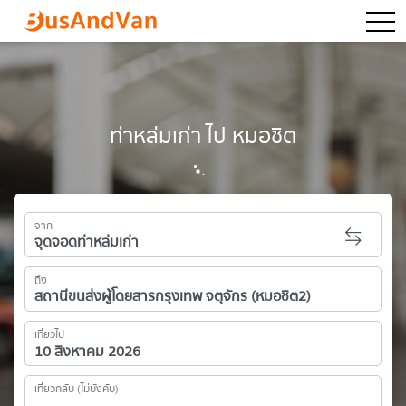
togg
ท่าหล่มเก่า ไป หมอชิต
จาก
ถึง
เที่ยวไป
เที่ยวกลับ (ไม่บังคับ)