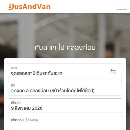
togg
ทับสะแก ไป คลองท่อม
จาก
ถึง
เที่ยวไป
เที่ยวกลับ (ไม่บังคับ)