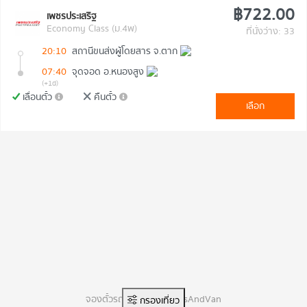
฿722.00
เพชรประเสริฐ
Economy Class (ม.4พ)
ที่นั่งว่าง: 33
20:10
สถานีขนส่งผู้โดยสาร จ.ตาก
07:40
จุดจอด อ.หนองสูง
(+1d)
เลื่อนตั๋ว
คืนตั๋ว
เลือก
จองตั๋วรถทัวร์ออนไลน์ BusAndVan
กรองเที่ยว