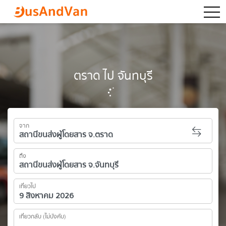
togg
ตราด ไป จันทบุรี
จาก
ถึง
เที่ยวไป
เที่ยวกลับ (ไม่บังคับ)