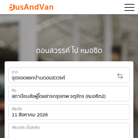
togg
ดอนสวรรค์ ไป หมอชิต
จาก
ถึง
เที่ยวไป
เที่ยวกลับ (ไม่บังคับ)