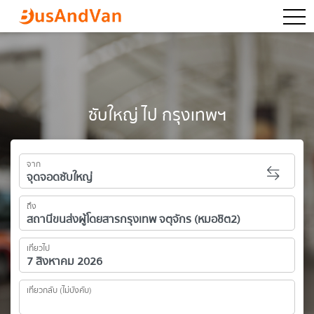
togg
ซับใหญ่ ไป กรุงเทพฯ
จาก
ถึง
เที่ยวไป
เที่ยวกลับ (ไม่บังคับ)