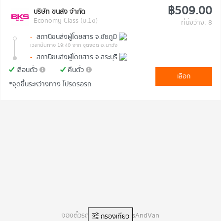
฿509.00
บริษัท ขนส่ง จำกัด
Economy Class (ม.1ข)
ที่นั่งว่าง: 8
-
สถานีขนส่งผู้โดยสาร จ.ชัยภูมิ
เวลาต้นทาง 19:40
จาก จุดจอด อ.นาวัง
-
สถานีขนส่งผู้โดยสาร จ.สระบุรี
เลื่อนตั๋ว
คืนตั๋ว
เลือก
*จุดขึ้นระหว่างทาง โปรดรอรถ
จองตั๋วรถทัวร์ออนไลน์ BusAndVan
กรองเที่ยว