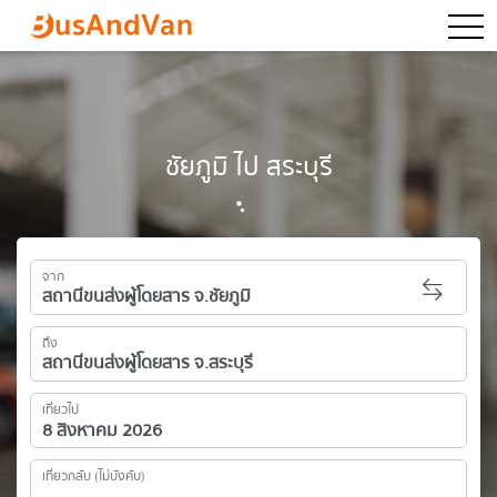
togg
ชัยภูมิ ไป สระบุรี
จาก
ถึง
เที่ยวไป
เที่ยวกลับ (ไม่บังคับ)