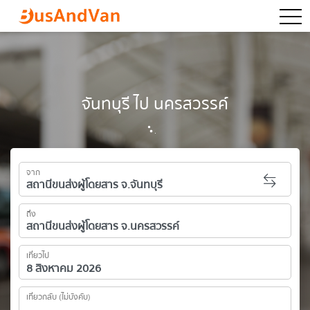
togg
จันทบุรี ไป นครสวรรค์
จาก
ถึง
เที่ยวไป
เที่ยวกลับ (ไม่บังคับ)