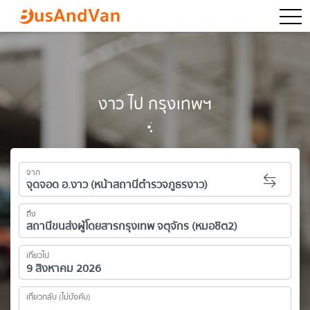
togg
งาว ไป กรุงเทพฯ
จาก
ถึง
เที่ยวไป
เที่ยวกลับ (ไม่บังคับ)