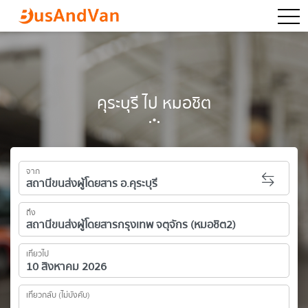
togg
คุระบุรี ไป หมอชิต
จาก
ถึง
เที่ยวไป
เที่ยวกลับ (ไม่บังคับ)