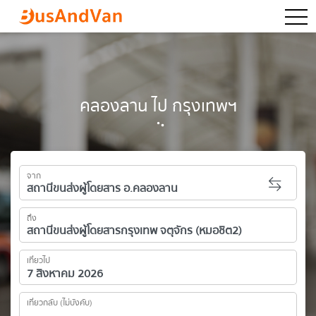
togg
คลองลาน ไป กรุงเทพฯ
จาก
ถึง
เที่ยวไป
เที่ยวกลับ (ไม่บังคับ)