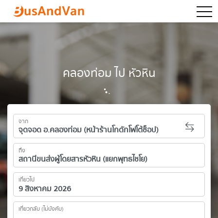
togg
คลองท่อม ไป หัวหิน
จาก
ถึง
เที่ยวไป
เที่ยวกลับ (ไม่บังคับ)