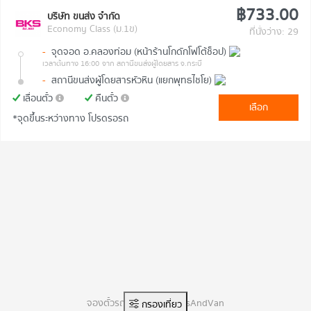
฿733.00
บริษัท ขนส่ง จำกัด
Economy Class (ม.1ข)
ที่นั่งว่าง: 29
-
จุดจอด อ.คลองท่อม (หน้าร้านโกดักโฟโต้ช็อป)
เวลาต้นทาง 16:00
จาก สถานีขนส่งผู้โดยสาร จ.กระบี่
-
สถานีขนส่งผู้โดยสารหัวหิน (แยกพุทธไชโย)
เลื่อนตั๋ว
คืนตั๋ว
เลือก
*จุดขึ้นระหว่างทาง โปรดรอรถ
จองตั๋วรถทัวร์ออนไลน์ BusAndVan
กรองเที่ยว