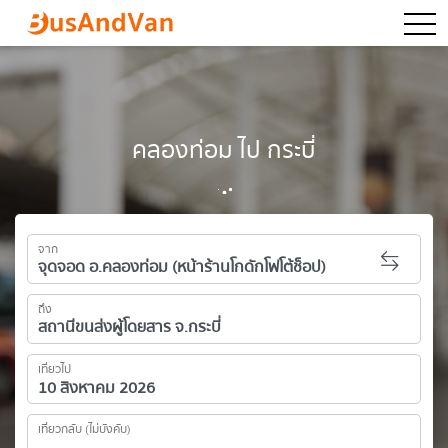
togg
คลองท่อม ไป กระบี่
จาก
ถึง
เที่ยวไป
เที่ยวกลับ (ไม่บังคับ)