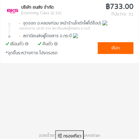
฿733.00
บริษัท ขนส่ง จำกัด
Economy Class (ม.1ข)
ที่นั่งว่าง: 31
-
จุดจอด อ.คลองท่อม (หน้าร้านโกดักโฟโต้ช็อป)
เวลาต้นทาง 16:00
จาก สถานีขนส่งผู้โดยสาร จ.กระบี่
-
สถานีขนส่งผู้โดยสาร จ.กระบี่
เลื่อนตั๋ว
คืนตั๋ว
เลือก
*จุดขึ้นระหว่างทาง โปรดรอรถ
จองตั๋วรถทัวร์ออนไลน์ BusAndVan
กรองเที่ยว