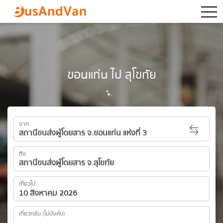
togg
ขอนแก่น ไป สุโขทัย
จาก
ถึง
เที่ยวไป
เที่ยวกลับ (ไม่บังคับ)