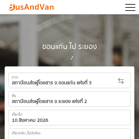
togg
ขอนแก่น ไป ระยอง
จาก
ถึง
เที่ยวไป
เที่ยวกลับ (ไม่บังคับ)