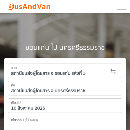
togg
ขอนแก่น ไป นครศรีธรรมราช
จาก
ถึง
เที่ยวไป
เที่ยวกลับ (ไม่บังคับ)