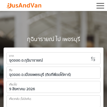
togg
กุฉินารายณ์ ไป เพชรบุรี
จาก
ถึง
เที่ยวไป
เที่ยวกลับ (ไม่บังคับ)