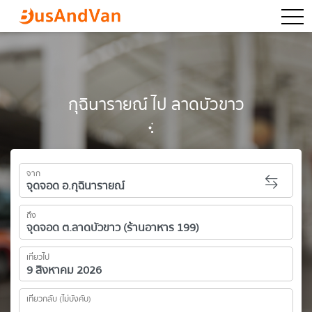
togg
กุฉินารายณ์ ไป ลาดบัวขาว
จาก
ถึง
เที่ยวไป
เที่ยวกลับ (ไม่บังคับ)