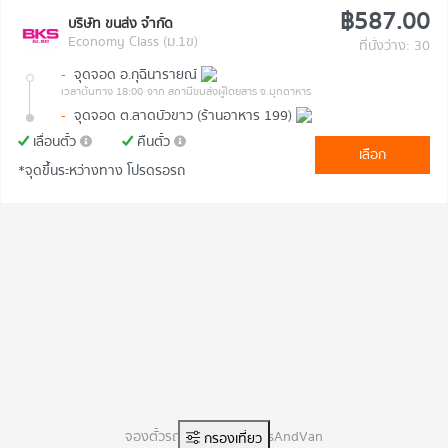
฿587.00
บริษัท ขนส่ง จำกัด
Economy Class (ม.1ข)
ที่นั่งว่าง: 30
-
จุดจอด อ.กุฉินารายณ์
เวลาต้นทาง 18:00
จาก สถานีขนส่งผู้โดยสาร จ.มุกดาหาร
-
จุดจอด ต.ลาดบัวขาว (ร้านอาหาร 199)
เลื่อนตั๋ว
คืนตั๋ว
เลือก
*จุดขึ้นระหว่างทาง โปรดรอรถ
จองตั๋วรถทัวร์ออนไลน์ BusAndVan
กรองเที่ยว