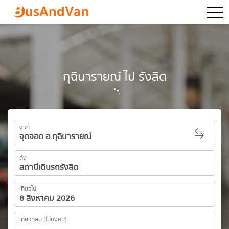
togg
กุฉินารายณ์ ไป รังสิต
จาก
ถึง
เที่ยวไป
เที่ยวกลับ (ไม่บังคับ)