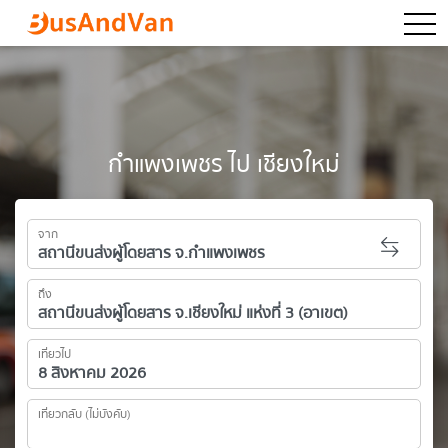
togg
กำแพงเพชร ไป เชียงใหม่
จาก
ถึง
เที่ยวไป
เที่ยวกลับ (ไม่บังคับ)