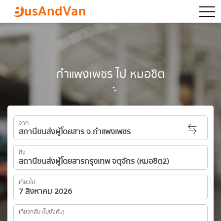
togg
กำแพงเพชร ไป หมอชิต
จาก
ถึง
เที่ยวไป
เที่ยวกลับ (ไม่บังคับ)