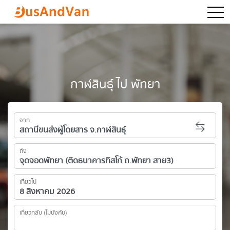
togg
กาฬสินธุ์ ไป พัทยา
จาก
ถึง
เที่ยวไป
เที่ยวกลับ (ไม่บังคับ)