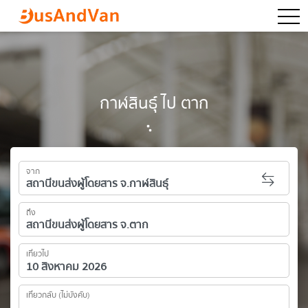
togg
กาฬสินธุ์ ไป ตาก
จาก
ถึง
เที่ยวไป
เที่ยวกลับ (ไม่บังคับ)