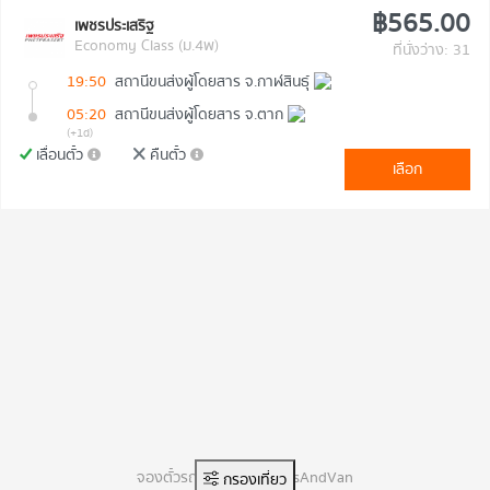
฿565.00
เพชรประเสริฐ
Economy Class (ม.4พ)
ที่นั่งว่าง: 31
19:50
สถานีขนส่งผู้โดยสาร จ.กาฬสินธุ์
05:20
สถานีขนส่งผู้โดยสาร จ.ตาก
(+1d)
เลื่อนตั๋ว
คืนตั๋ว
เลือก
จองตั๋วรถทัวร์ออนไลน์ BusAndVan
กรองเที่ยว