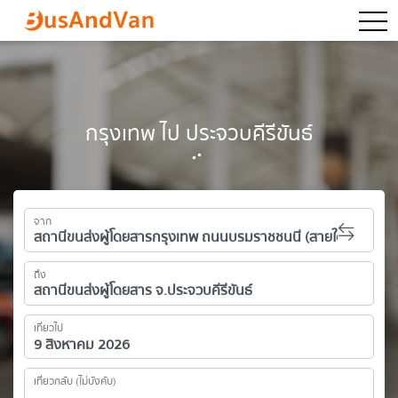
togg
กรุงเทพ ไป ประจวบคีรีขันธ์
จาก
ถึง
เที่ยวไป
เที่ยวกลับ (ไม่บังคับ)