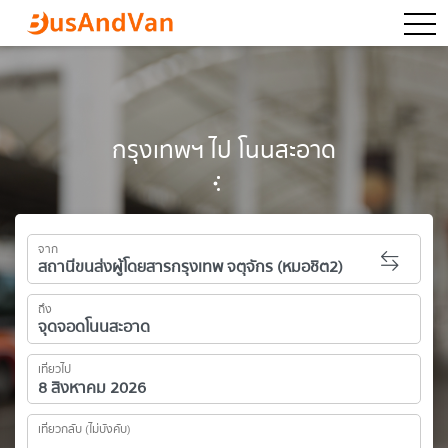
togg
กรุงเทพฯ ไป โนนสะอาด
จาก
ถึง
เที่ยวไป
เที่ยวกลับ (ไม่บังคับ)