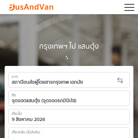
togg
กรุงเทพฯ ไป แสนตุ้ง
จาก
ถึง
เที่ยวไป
เที่ยวกลับ (ไม่บังคับ)