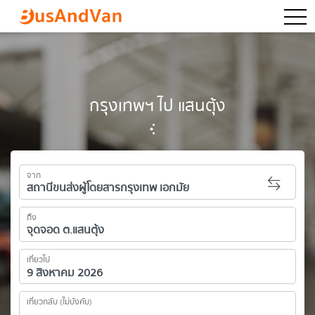
togg
กรุงเทพฯ ไป แสนตุ้ง
จาก
ถึง
เที่ยวไป
เที่ยวกลับ (ไม่บังคับ)